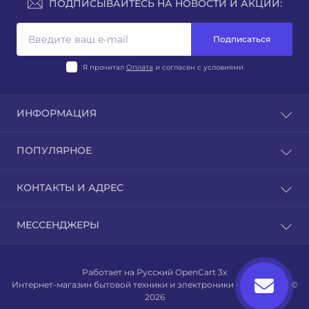
ПОДПИСЫВАЙТЕСЬ НА НОВОСТИ И АКЦИИ:
Подписаться
Я прочитал
Оплата
и согласен с условиями
ИНФОРМАЦИЯ
Блог
ПОПУЛЯРНОЕ
Отзывы
Контакты
Beats
КОНТАКТЫ И АДРЕС
Возврат товара
Мебель
Карта сайта
Парфюмерия
г. Алматы, Проспект Сейфуллина, 312
Производители
МЕССЕНДЖЕРЫ
Apple Watch
Пн-Вс: с 9:00-19:00
Акции
iPhone
WhatsApp
Климатическая техника
Работает на
Русский OpenCart 3х
Сантехника
Интернет-магазин бытовой техники и электроники - Telenova.kz ©
Диваны
2026