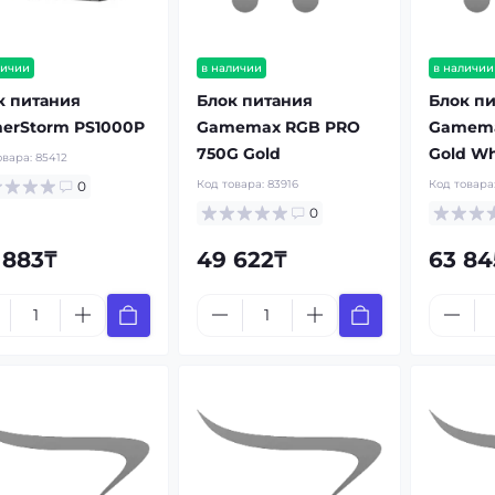
личии
в наличии
в наличии
к питания
Блок питания
Блок п
erStorm PS1000P
Gamemax RGB PRO
Gamema
750G Gold
Gold Wh
овара:
85412
Код товара:
83916
Код товара
0
0
 883₸
49 622₸
63 84