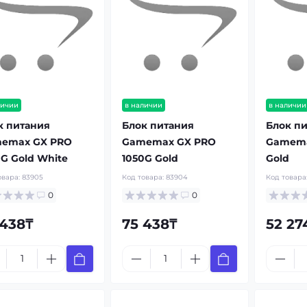
личии
в наличии
в наличии
к питания
Блок питания
Блок п
emax GX PRO
Gamemax GX PRO
Gamema
0G Gold White
1050G Gold
Gold
овара:
83905
Код товара:
83904
Код товара
0
0
 438₸
75 438₸
52 27