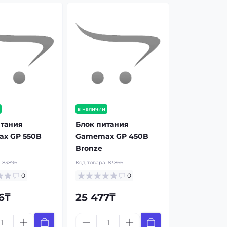
в наличии
итания
Блок питания
x GP 550B
Gamemax GP 450B
Bronze
:
83896
Код товара:
83866
0
0
6₸
25 477₸