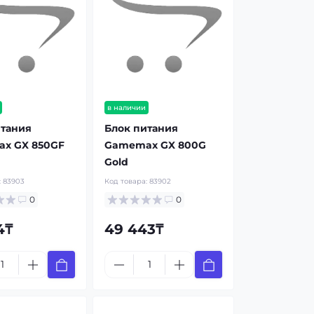
в наличии
итания
Блок питания
x GX 850GF
Gamemax GX 800G
Gold
:
83903
Код товара:
83902
0
0
4₸
49 443₸