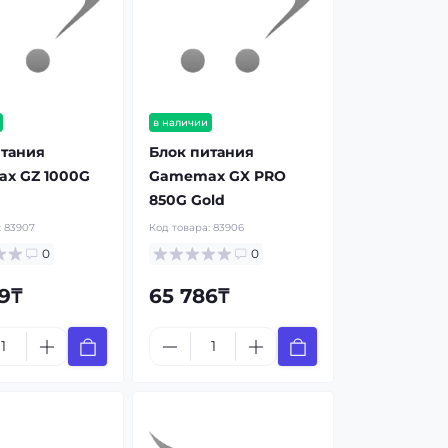
в наличии
итания
Блок питания
x GZ 1000G
Gamemax GX PRO
850G Gold
:
83907
Код товара:
83906
0
0
9₸
65 786₸