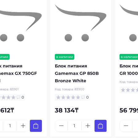
личии
в наличии
в наличии
к питания
Блок питания
Блок пи
emax GX 750GF
Gamemax GP 850B
GR 1000
d
Bronze White
Код товара
овара:
83901
Код товара:
83900
0
0
 612₸
38 134₸
56 79