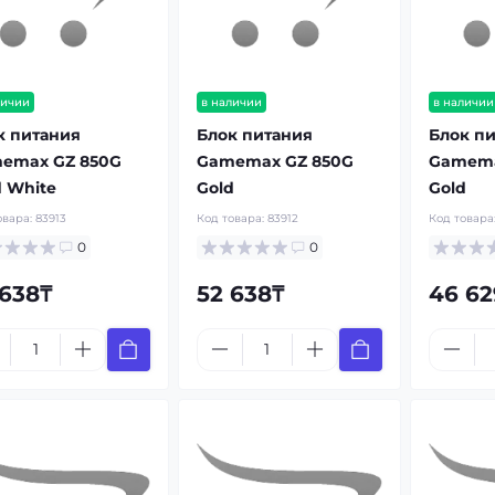
личии
в наличии
в наличии
к питания
Блок питания
Блок п
emax GZ 850G
Gamemax GZ 850G
Gamema
d White
Gold
Gold
овара:
83913
Код товара:
83912
Код товара
0
0
 638₸
52 638₸
46 62