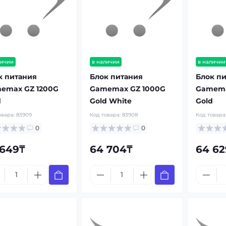
личии
в наличии
в наличии
к питания
Блок питания
Блок п
emax GZ 1200G
Gamemax GZ 1000G
Gamema
d
Gold White
Gold
овара:
83909
Код товара:
83908
Код товара
0
0
 649₸
64 704₸
64 62