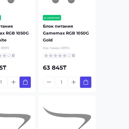
в наличии
итания
Блок питания
x RGB 1050G
Gamemax RGB 1050G
ite
Gold
:
83915
Код товара:
83914
0
0
5₸
63 845₸