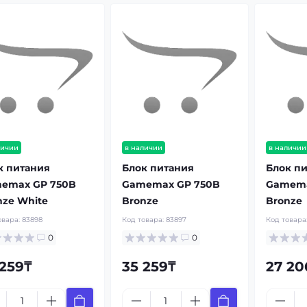
личии
в наличии
в наличии
к питания
Блок питания
Блок п
emax GP 750B
Gamemax GP 750B
Gamema
nze White
Bronze
Bronze
овара:
83898
Код товара:
83897
Код товара
0
0
 259₸
35 259₸
27 20