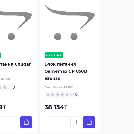
в наличии
тания Cougar
Блок питания
Gamemax GP 850B
Bronze
:
84066
Код товара:
83899
0
0
9₸
38 134₸