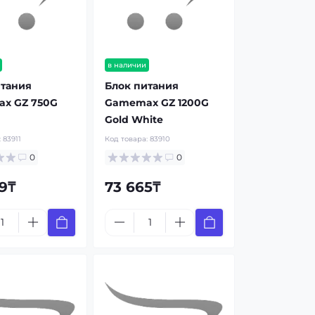
в наличии
итания
Блок питания
x GZ 750G
Gamemax GZ 1200G
Gold White
:
83911
Код товара:
83910
0
0
9₸
73 665₸