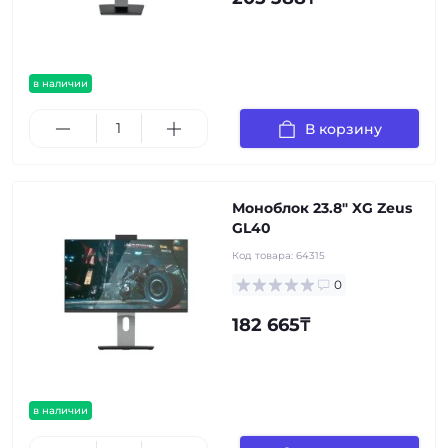
в наличии
В корзину
Моноблок 23.8" XG Zeus
GL40
Код товара:
64315
0
182 665₸
в наличии