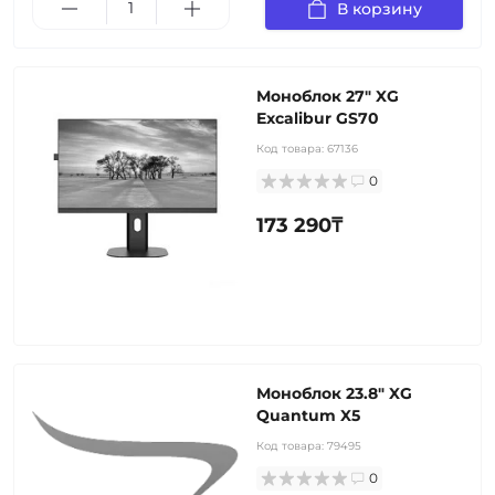
В корзину
Моноблок 27" XG
Excalibur GS70
Код товара:
67136
0
173 290₸
Моноблок 23.8" XG
Quantum X5
Код товара:
79495
0