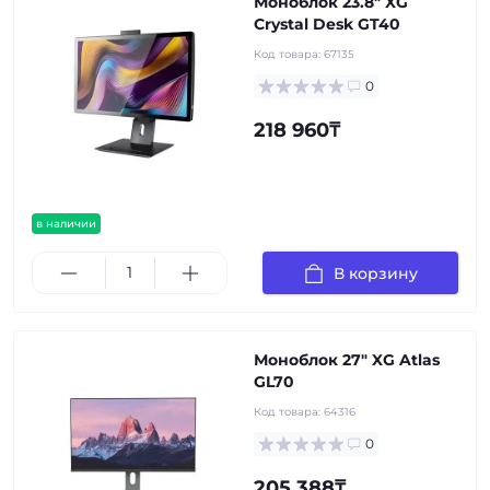
Моноблок 23.8" XG
Crystal Desk GT40
Код товара:
67135
0
218 960₸
в наличии
В корзину
Моноблок 27" XG Atlas
GL70
Код товара:
64316
0
205 388₸