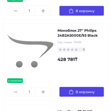
В корзину
Моноблок 27" Philips
24B2A5000E/93 Black
Код товара:
79498
0
428 781₸
в наличии
В корзину