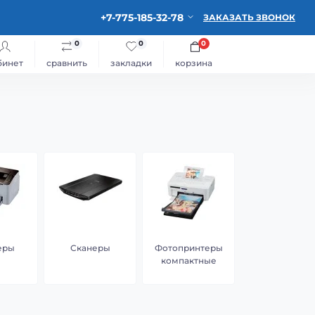
+7-775-185-32-78
ЗАКАЗАТЬ ЗВОНОК
0
0
0
бинет
сравнить
закладки
корзина
еры
Сканеры
Фотопринтеры
компактные