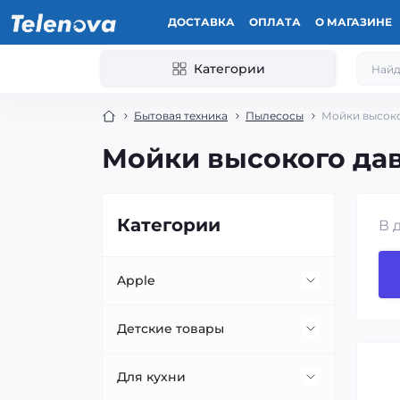
ДОСТАВКА
ОПЛАТА
О МАГАЗИНЕ
Категории
Бытовая техника
Пылесосы
Мойки высок
Мойки высокого да
Категории
В 
Apple
Apple Watch
Детские товары
iPad
Велосипеды
Для кухни